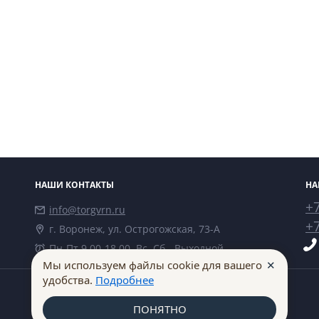
НАШИ КОНТАКТЫ
НА
+7
info@torgvrn.ru
+7
г. Воронеж, ул. Острогожская, 73-А
Пн-Пт 9.00-18.00, Вс, Сб - Выходной
✕
Мы используем файлы cookie для вашего
удобства.
Подробнее
ПОНЯТНО