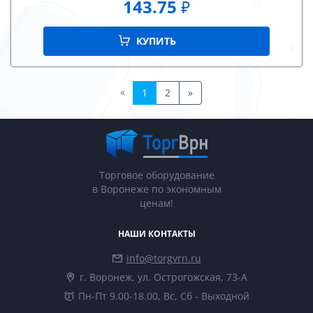
143.75
₽
КУПИТЬ
«
1
2
»
Торговое оборудование
в Воронеже по экономным
ценам!
НАШИ КОНТАКТЫ
info@torgvrn.ru
г. Воронеж, ул. Острогожская, 73-А
Пн-Пт 9.00-18.00, Вс, Сб - Выходной