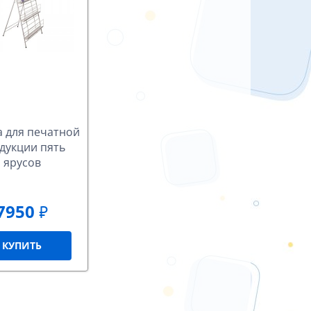
а для печатной
дукции пять
ярусов
7950
₽
КУПИТЬ