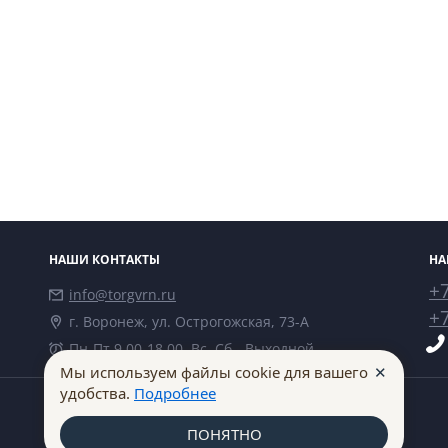
НАШИ КОНТАКТЫ
НА
+7
info@torgvrn.ru
+7
г. Воронеж, ул. Острогожская, 73-А
Пн-Пт 9.00-18.00, Вс, Сб - Выходной
✕
Мы используем файлы cookie для вашего
удобства.
Подробнее
ПОНЯТНО