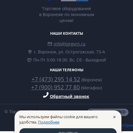
Торговое оборудование
в Воронеже по экономным
ценам!
НАШИ КОНТАКТЫ
info@torgvrn.ru
г. Воронеж, ул. Острогожская, 73-А
Пн-Пт 9.00-18.00, Вс, Сб - Выходной
НАШИ ТЕЛЕФОНЫ
+7 (473) 295 14 52
(Воронеж)
+7 (900) 952 77 80
(Мегафон)
Обратный звонок
© ТоргВрн 2014-2026
made in
INTRID
Мы используем файлы cookie для вашего
✕
удобства.
Подробнее