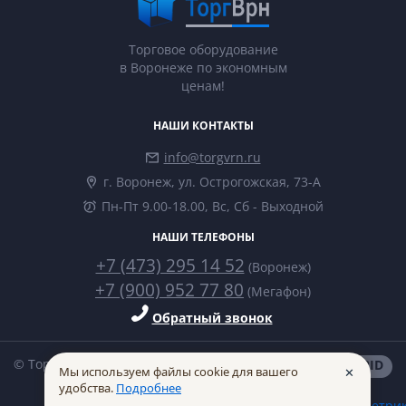
Торговое оборудование
в Воронеже по экономным
ценам!
НАШИ КОНТАКТЫ
info@torgvrn.ru
г. Воронеж, ул. Острогожская, 73-А
Пн-Пт 9.00-18.00, Вс, Сб - Выходной
НАШИ ТЕЛЕФОНЫ
+7 (473) 295 14 52
(Воронеж)
+7 (900) 952 77 80
(Мегафон)
Обратный звонок
© ТоргВрн 2014-2026
made in
INTRID
Мы используем файлы cookie для вашего
✕
удобства.
Подробнее