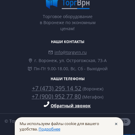
Торговое оборудование
в Воронеже по экономным
ценам!
НАШИ КОНТАКТЫ
info@torgvrn.ru
г. Воронеж, ул. Острогожская, 73-А
Пн-Пт 9.00-18.00, Вс, Сб - Выходной
НАШИ ТЕЛЕФОНЫ
+7 (473) 295 14 52
(Воронеж)
+7 (900) 952 77 80
(Мегафон)
Обратный звонок
© ТоргВрн 2014-2026
made in
INTRID
Мы используем файлы cookie для вашего
✕
удобства.
Подробнее