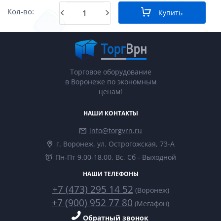
Кол-во:
Купить
Торговое оборудование
в Воронеже по экономным
ценам!
НАШИ КОНТАКТЫ
info@torgvrn.ru
г. Воронеж, ул. Острогожская, 73-А
Пн-Пт 9.00-18.00, Вс, Сб - Выходной
НАШИ ТЕЛЕФОНЫ
+7 (473) 295 14 52
(Воронеж)
+7 (900) 952 77 80
(Мегафон)
Обратный звонок