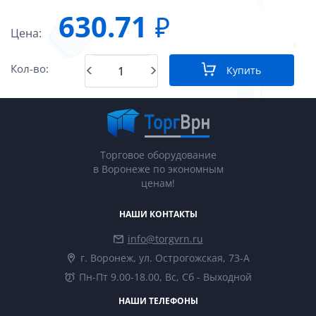
630.71
₽
Цена:
Кол-во:
Купить
Торговое оборудование
в Воронеже по экономным
ценам!
НАШИ КОНТАКТЫ
info@torgvrn.ru
г. Воронеж, ул. Острогожская, 73-А
Пн-Пт 9.00-18.00, Вс, Сб - Выходной
НАШИ ТЕЛЕФОНЫ