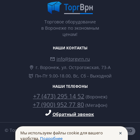
Торговое оборудование
в Воронеже по экономным
ценам!
НАШИ КОНТАКТЫ
info@torgvrn.ru
г. Воронеж, ул. Острогожская, 73-А
Пн-Пт 9.00-18.00, Вс, Сб - Выходной
НАШИ ТЕЛЕФОНЫ
+7 (473) 295 14 52
(Воронеж)
+7 (900) 952 77 80
(Мегафон)
Обратный звонок
© ТоргВрн 2014-2026
made in
INTRID
Мы используем файлы cookie для вашего
✕
удобства.
Подробнее