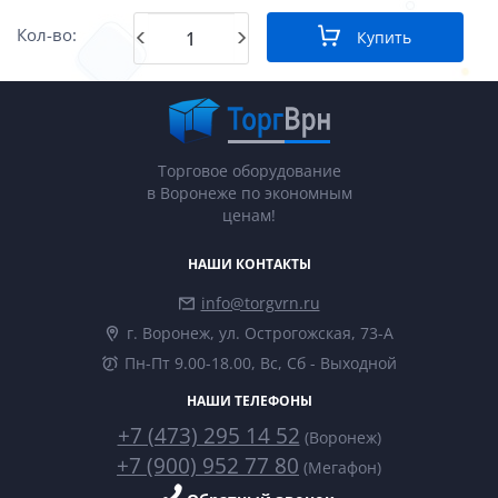
Кол-во:
Купить
Торговое оборудование
в Воронеже по экономным
ценам!
НАШИ КОНТАКТЫ
info@torgvrn.ru
г. Воронеж, ул. Острогожская, 73-А
Пн-Пт 9.00-18.00, Вс, Сб - Выходной
НАШИ ТЕЛЕФОНЫ
+7 (473) 295 14 52
(Воронеж)
+7 (900) 952 77 80
(Мегафон)