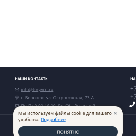
НАШИ КОНТАКТЫ
НА
+7
info@torgvrn.ru
+7
г. Воронеж, ул. Острогожская, 73-А
Пн-Пт 9.00-18.00, Вс, Сб - Выходной
✕
Мы используем файлы cookie для вашего
удобства.
Подробнее
ПОНЯТНО