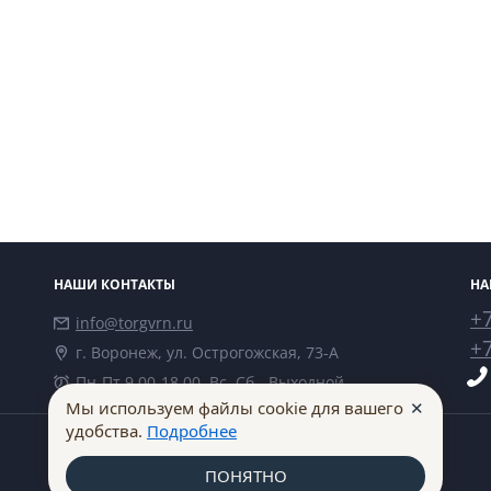
НАШИ КОНТАКТЫ
НА
+7
info@torgvrn.ru
+7
г. Воронеж, ул. Острогожская, 73-А
Пн-Пт 9.00-18.00, Вс, Сб - Выходной
✕
Мы используем файлы cookie для вашего
удобства.
Подробнее
ПОНЯТНО