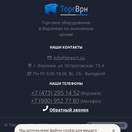
Торговое оборудование
в Воронеже по экономным
ценам!
НАШИ КОНТАКТЫ
info@torgvrn.ru
г. Воронеж, ул. Острогожская, 73-А
Пн-Пт 9.00-18.00, Вс, Сб - Выходной
НАШИ ТЕЛЕФОНЫ
+7 (473) 295 14 52
(Воронеж)
+7 (900) 952 77 80
(Мегафон)
Обратный звонок
© ТоргВрн 2014-2026
made in
INTRID
Мы используем файлы cookie для вашего
✕