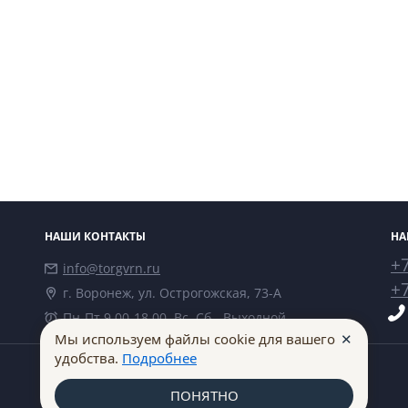
НАШИ КОНТАКТЫ
НА
+7
info@torgvrn.ru
+7
г. Воронеж, ул. Острогожская, 73-А
Пн-Пт 9.00-18.00, Вс, Сб - Выходной
✕
Мы используем файлы cookie для вашего
удобства.
Подробнее
ПОНЯТНО