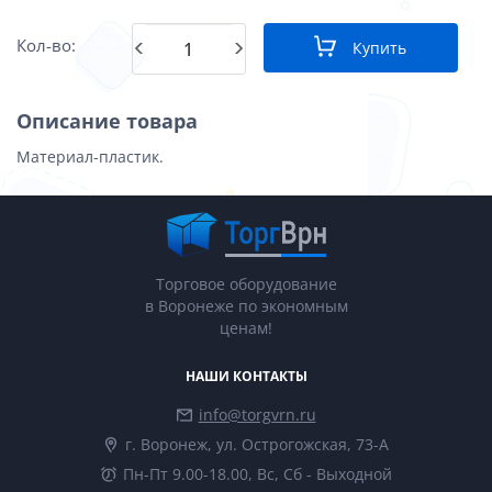
Кол-во:
Купить
Описание товара
Материал-пластик.
Торговое оборудование
в Воронеже по экономным
ценам!
НАШИ КОНТАКТЫ
info@torgvrn.ru
г. Воронеж, ул. Острогожская, 73-А
Пн-Пт 9.00-18.00, Вс, Сб - Выходной