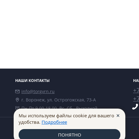
НАШИ КОНТАКТЫ
НА
+7
info@torgvrn.ru
+7
г. Воронеж, ул. Острогожская, 73-А
Пн-Пт 9.00-18.00, Вс, Сб - Выходной
✕
Мы используем файлы cookie для вашего
удобства.
Подробнее
ПОНЯТНО