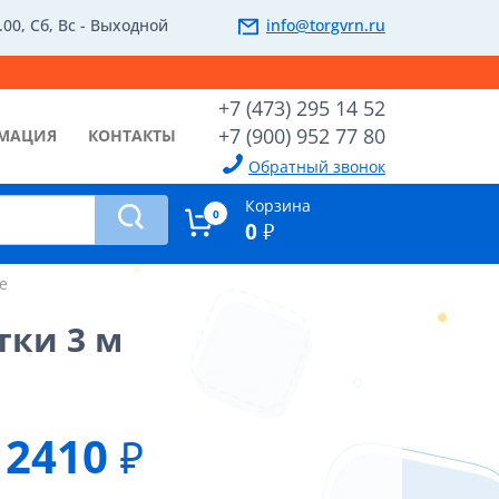
.00, Сб, Вс - Выходной
info@torgvrn.ru
+7 (473) 295 14 52
+7 (900) 952 77 80
МАЦИЯ
КОНТАКТЫ
Обратный звонок
Корзина
0
0
₽
е
тки 3 м
2410
₽