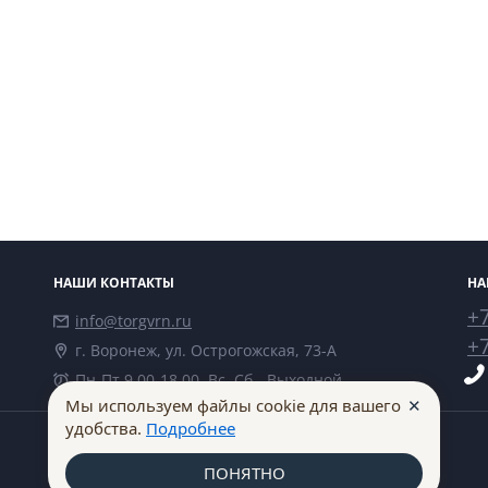
НАШИ КОНТАКТЫ
НА
+7
info@torgvrn.ru
+7
г. Воронеж, ул. Острогожская, 73-А
Пн-Пт 9.00-18.00, Вс, Сб - Выходной
✕
Мы используем файлы cookie для вашего
удобства.
Подробнее
ПОНЯТНО