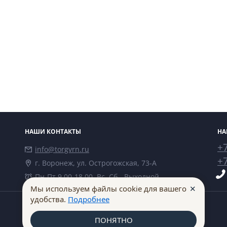
НАШИ КОНТАКТЫ
НА
+7
info@torgvrn.ru
+7
г. Воронеж, ул. Острогожская, 73-А
Пн-Пт 9.00-18.00, Вс, Сб - Выходной
✕
Мы используем файлы cookie для вашего
удобства.
Подробнее
ПОНЯТНО