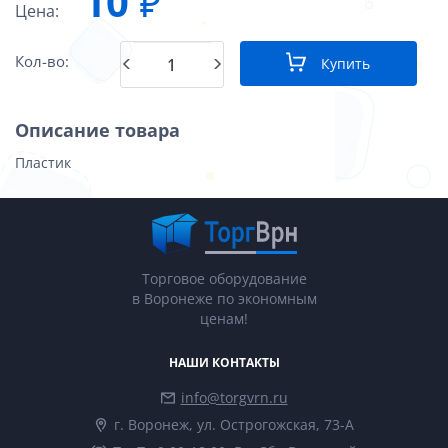
10
₽
Цена:
Кол-во:
Купить
Описание товара
Пластик
Торговое оборудование
в Воронеже по экономным
ценам!
НАШИ КОНТАКТЫ
info@torgvrn.ru
г. Воронеж, ул. Острогожская, 73-А