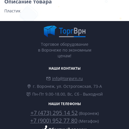
Описание товара
Пластик
Торговое оборудование
в Воронеже по экономным
ценам!
НАШИ КОНТАКТЫ
info@torgvrn.ru
г. Воронеж, ул. Острогожская, 73-А
Пн-Пт 9.00-18.00, Вс, Сб - Выходной
НАШИ ТЕЛЕФОНЫ
+7 (473) 295 14 52
(Воронеж)
+7 (900) 952 77 80
(Мегафон)