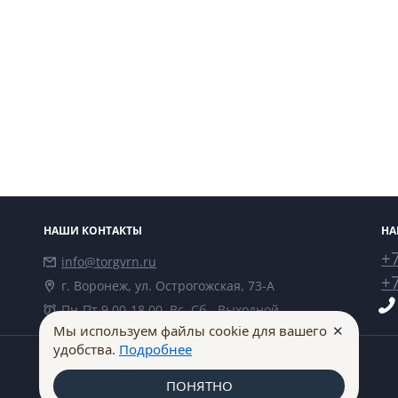
НАШИ КОНТАКТЫ
НА
+7
info@torgvrn.ru
+7
г. Воронеж, ул. Острогожская, 73-А
Пн-Пт 9.00-18.00, Вс, Сб - Выходной
✕
Мы используем файлы cookie для вашего
удобства.
Подробнее
ПОНЯТНО