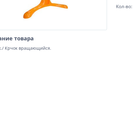
Кол-во:
ание товара
к./ Крчок вращающийся.