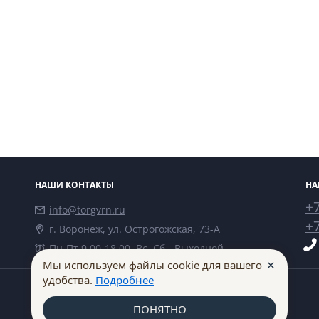
НАШИ КОНТАКТЫ
НА
+7
info@torgvrn.ru
+7
г. Воронеж, ул. Острогожская, 73-А
Пн-Пт 9.00-18.00, Вс, Сб - Выходной
✕
Мы используем файлы cookie для вашего
удобства.
Подробнее
ПОНЯТНО