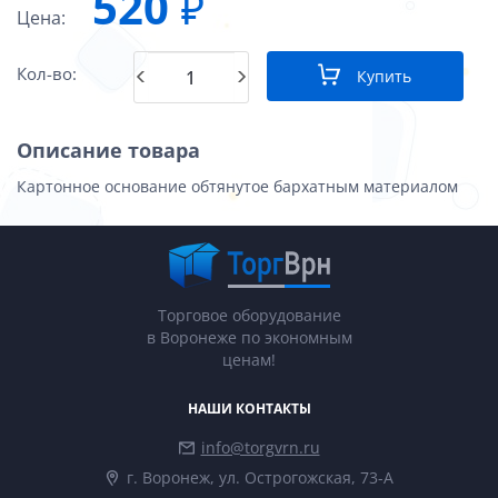
520
₽
Цена:
Кол-во:
Купить
Описание товара
Картонное основание обтянутое бархатным материалом
Торговое оборудование
в Воронеже по экономным
ценам!
НАШИ КОНТАКТЫ
info@torgvrn.ru
г. Воронеж, ул. Острогожская, 73-А