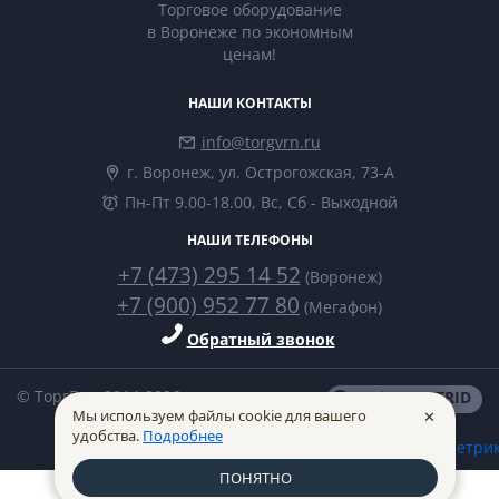
Торговое оборудование
в Воронеже по экономным
ценам!
НАШИ КОНТАКТЫ
info@torgvrn.ru
г. Воронеж, ул. Острогожская, 73-А
Пн-Пт 9.00-18.00, Вс, Сб - Выходной
НАШИ ТЕЛЕФОНЫ
+7 (473) 295 14 52
(Воронеж)
+7 (900) 952 77 80
(Мегафон)
Обратный звонок
© ТоргВрн 2014-2026
made in
INTRID
Мы используем файлы cookie для вашего
✕
удобства.
Подробнее
ПОНЯТНО