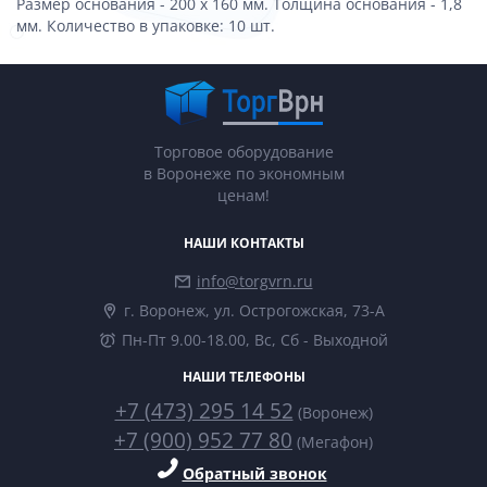
Размер основания - 200 x 160 мм. Толщина основания - 1,8
мм. Количество в упаковке: 10 шт.
Торговое оборудование
в Воронеже по экономным
ценам!
НАШИ КОНТАКТЫ
info@torgvrn.ru
г. Воронеж, ул. Острогожская, 73-А
Пн-Пт 9.00-18.00, Вс, Сб - Выходной
НАШИ ТЕЛЕФОНЫ
+7 (473) 295 14 52
(Воронеж)
+7 (900) 952 77 80
(Мегафон)
Обратный звонок