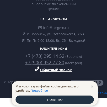
в Воронеже по экономным
ценам!
НАШИ КОНТАКТЫ
info@torgvrn.ru
г. Воронеж, ул. Острогожская, 73-А
Пн-Пт 9.00-18.00, Вс, Сб - Выходной
НАШИ ТЕЛЕФОНЫ
+7 (473) 295 14 52
(Воронеж)
+7 (900) 952 77 80
(Мегафон)
Обратный звонок
© ТоргВрн 2014-2026
made in
INTRID
Мы используем файлы cookie для вашего
✕
удобства.
Подробнее
ПОНЯТНО