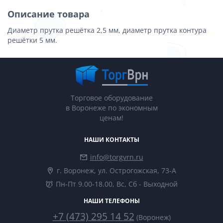
Описание товара
Диаметр прутка решётка 2,5 мм, диаметр прутка контура
решётки 5 мм.
Торговое оборудование
в Воронеже по экономным
ценам!
НАШИ КОНТАКТЫ
info@torgvrn.ru
г. Воронеж, ул. Острогожская, 73-А
Пн-Пт 9.00-18.00, Вс, Сб - Выходной
НАШИ ТЕЛЕФОНЫ
+7 (473) 295 14 52
(Воронеж)