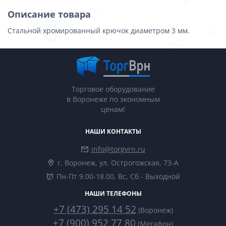
Описание товара
Стальной хромированный крючок диаметром 3 мм.
Торговое оборудование
в Воронеже по экономным
ценам!
НАШИ КОНТАКТЫ
info@torgvrn.ru
г. Воронеж, ул. Острогожская, 73-А
Пн-Пт 9.00-18.00, Вс, Сб - Выходной
НАШИ ТЕЛЕФОНЫ
+7 (473) 295 14 52
(Воронеж)
+7 (900) 952 77 80
(Мегафон)