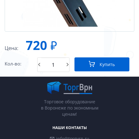
720
₽
Цена:
Кол-во:
Купить
Торговое оборудование
в Воронеже по экономным
ценам!
НАШИ КОНТАКТЫ
info@torgvrn.ru