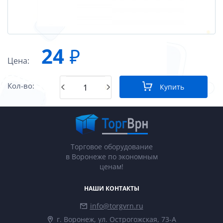
24
₽
Цена:
Кол-во:
Купить
Торговое оборудование
в Воронеже по экономным
ценам!
НАШИ КОНТАКТЫ
info@torgvrn.ru
г. Воронеж, ул. Острогожская, 73-А