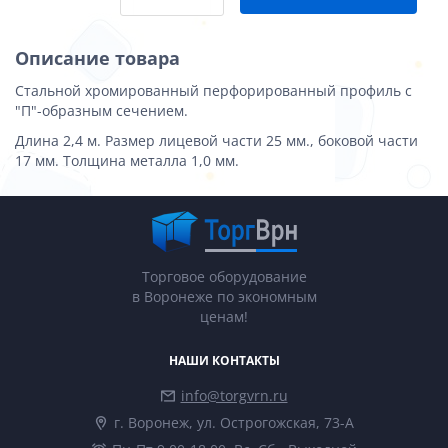
Описание товара
Стальной хромированный перфорированный профиль с
"П"-образным сечением.
Длина 2,4 м. Размер лицевой части 25 мм., боковой части
17 мм. Толщина металла 1,0 мм.
Торговое оборудование
в Воронеже по экономным
ценам!
НАШИ КОНТАКТЫ
info@torgvrn.ru
г. Воронеж, ул. Острогожская, 73-А