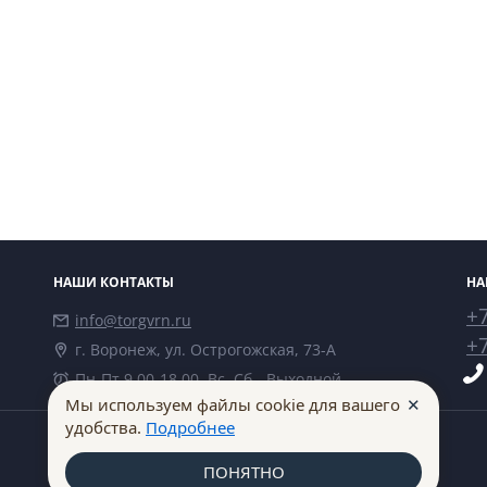
НАШИ КОНТАКТЫ
НА
+7
info@torgvrn.ru
+7
г. Воронеж, ул. Острогожская, 73-А
Пн-Пт 9.00-18.00, Вс, Сб - Выходной
✕
Мы используем файлы cookie для вашего
удобства.
Подробнее
ПОНЯТНО