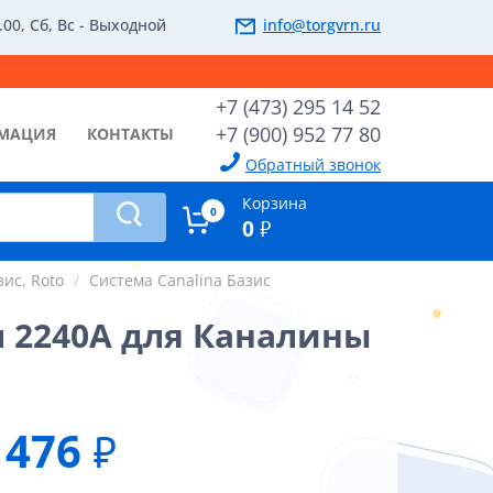
.00, Сб, Вс - Выходной
info@torgvrn.ru
+7 (473) 295 14 52
+7 (900) 952 77 80
МАЦИЯ
КОНТАКТЫ
Обратный звонок
Корзина
0
0
₽
зис, Roto
Система Canalina Базис
м 2240А для Каналины
476
₽