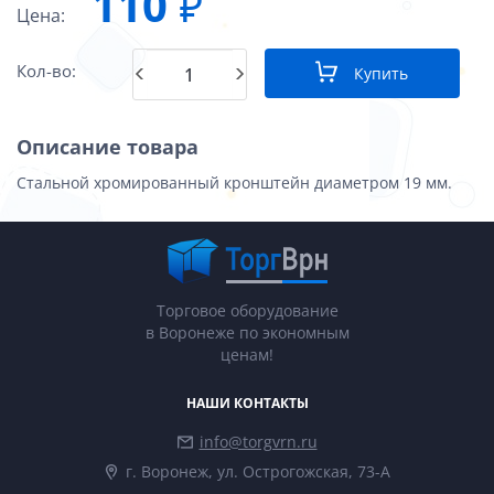
110
₽
Цена:
Кол-во:
Купить
Описание товара
Стальной хромированный кронштейн диаметром 19 мм.
Торговое оборудование
в Воронеже по экономным
ценам!
НАШИ КОНТАКТЫ
info@torgvrn.ru
г. Воронеж, ул. Острогожская, 73-А