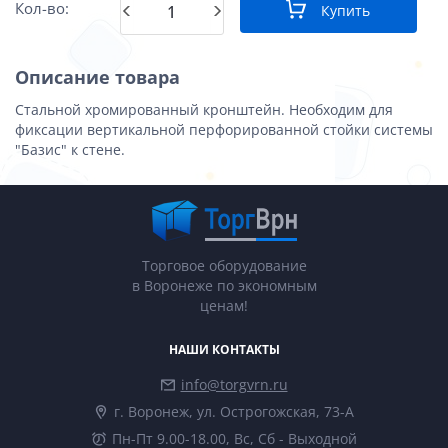
Кол-во:
Купить
Описание товара
Стальной хромированный кронштейн. Необходим для
фиксации вертикальной перфорированной стойки системы
"Базис" к стене.
Торговое оборудование
в Воронеже по экономным
ценам!
НАШИ КОНТАКТЫ
info@torgvrn.ru
г. Воронеж, ул. Острогожская, 73-А
Пн-Пт 9.00-18.00, Вс, Сб - Выходной