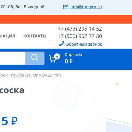
.00, Сб, Вс - Выходной
info@torgvrn.ru
+7 (473) 295 14 52
+7 (900) 952 77 80
МАЦИЯ
КОНТАКТЫ
Обратный звонок
Корзина
0
0
₽
ром. труб Joker, Uno D=25 mm
исоска
5
₽