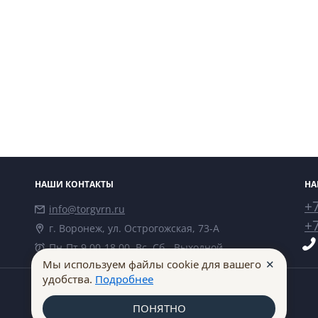
НАШИ КОНТАКТЫ
НА
+7
info@torgvrn.ru
+7
г. Воронеж, ул. Острогожская, 73-А
Пн-Пт 9.00-18.00, Вс, Сб - Выходной
✕
Мы используем файлы cookie для вашего
удобства.
Подробнее
ПОНЯТНО