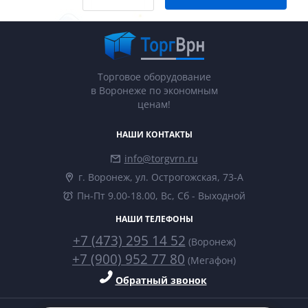
Торговое оборудование
в Воронеже по экономным
ценам!
НАШИ КОНТАКТЫ
info@torgvrn.ru
г. Воронеж, ул. Острогожская, 73-А
Пн-Пт 9.00-18.00, Вс, Сб - Выходной
НАШИ ТЕЛЕФОНЫ
+7 (473) 295 14 52
(Воронеж)
+7 (900) 952 77 80
(Мегафон)
Обратный звонок