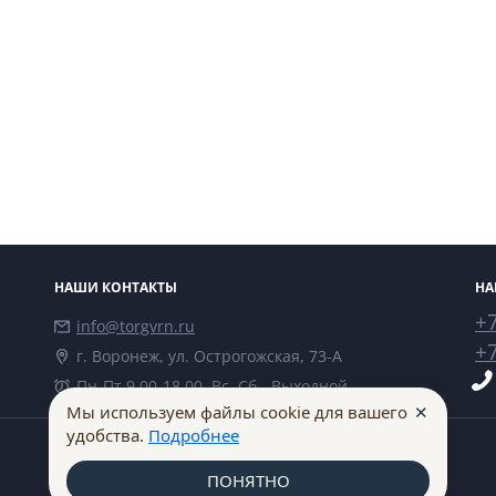
НАШИ КОНТАКТЫ
НА
+7
info@torgvrn.ru
+7
г. Воронеж, ул. Острогожская, 73-А
Пн-Пт 9.00-18.00, Вс, Сб - Выходной
✕
Мы используем файлы cookie для вашего
удобства.
Подробнее
ПОНЯТНО