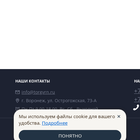
НАШИ КОНТАКТЫ
НА
+7
info@torgvrn.ru
+7
г. Воронеж, ул. Острогожская, 73-А
Пн-Пт 9.00-18.00, Вс, Сб - Выходной
✕
Мы используем файлы cookie для вашего
удобства.
Подробнее
ПОНЯТНО