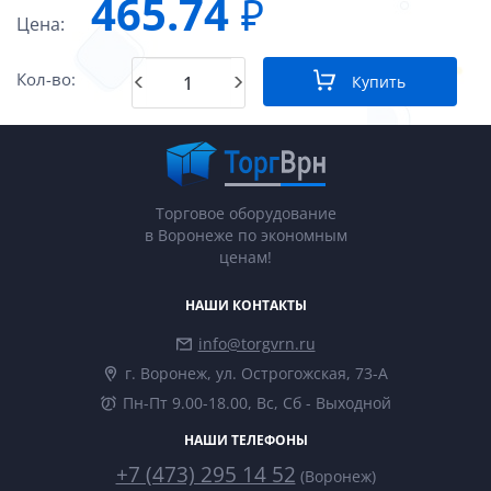
465.74
₽
Цена:
Кол-во:
Купить
Торговое оборудование
в Воронеже по экономным
ценам!
НАШИ КОНТАКТЫ
info@torgvrn.ru
г. Воронеж, ул. Острогожская, 73-А
Пн-Пт 9.00-18.00, Вс, Сб - Выходной
НАШИ ТЕЛЕФОНЫ
+7 (473) 295 14 52
(Воронеж)