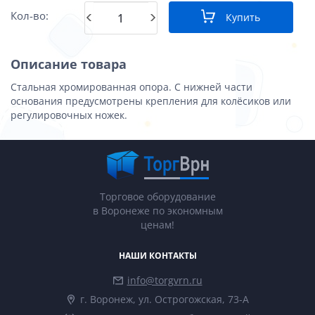
Кол-во:
Купить
Описание товара
Стальная хромированная опора. С нижней части
основания предусмотрены крепления для колёсиков или
регулировочных ножек.
Торговое оборудование
в Воронеже по экономным
ценам!
НАШИ КОНТАКТЫ
info@torgvrn.ru
г. Воронеж, ул. Острогожская, 73-А