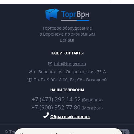
Торговое оборудование
в Воронеже по экономным
ценам!
НАШИ КОНТАКТЫ
info@torgvrn.ru
г. Воронеж, ул. Острогожская, 73-А
Пн-Пт 9.00-18.00, Вс, Сб - Выходной
НАШИ ТЕЛЕФОНЫ
+7 (473) 295 14 52
(Воронеж)
+7 (900) 952 77 80
(Мегафон)
Обратный звонок
© ТоргВрн 2014-2026
made in
INTRID