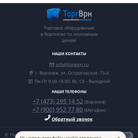
Торговое оборудование
в Воронеже по экономным
ценам!
НАШИ КОНТАКТЫ
info@torgvrn.ru
г. Воронеж, ул. Острогожская, 73-А
Пн-Пт 9.00-18.00, Вс, Сб - Выходной
НАШИ ТЕЛЕФОНЫ
+7 (473) 295 14 52
(Воронеж)
+7 (900) 952 77 80
(Мегафон)
Обратный звонок
© ТоргВрн 2014-2026
made in
INTRID
Мы используем файлы cookie для вашего