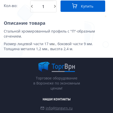
Кол-во:
Купить
Описание товара
Стальной хромированный профиль с "П"-образным
сечением.
Размер лицевой части 17 мм., боковой части 9 мм.
Толщина металла 1,2 мм., высота 2,4 м.
Торговое оборудование
в Воронеже по экономным
ценам!
НАШИ КОНТАКТЫ
info@torgvrn.ru