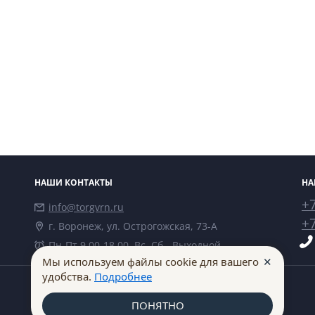
НАШИ КОНТАКТЫ
НА
+7
info@torgvrn.ru
+7
г. Воронеж, ул. Острогожская, 73-А
Пн-Пт 9.00-18.00, Вс, Сб - Выходной
✕
Мы используем файлы cookie для вашего
удобства.
Подробнее
ПОНЯТНО