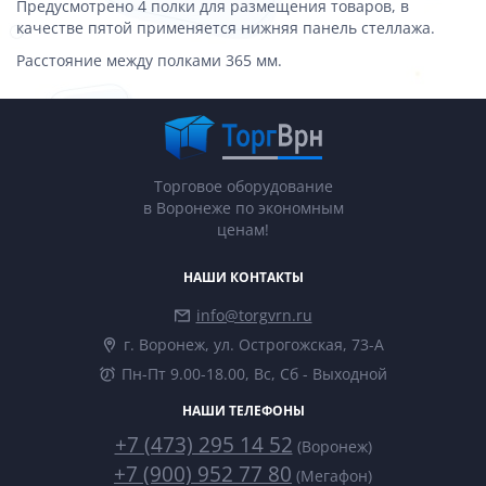
Предусмотрено 4 полки для размещения товаров, в
качестве пятой применяется нижняя панель стеллажа.
Расстояние между полками 365 мм.
Торговое оборудование
в Воронеже по экономным
ценам!
НАШИ КОНТАКТЫ
info@torgvrn.ru
г. Воронеж, ул. Острогожская, 73-А
Пн-Пт 9.00-18.00, Вс, Сб - Выходной
НАШИ ТЕЛЕФОНЫ
+7 (473) 295 14 52
(Воронеж)
+7 (900) 952 77 80
(Мегафон)