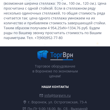
(возможная ширина стеллажа: 70 см., 100 см., 120 см.). Цена
просчитана с одной стойкой. Если в стеллажном ряду
несколько одиночных стеллажей, то общая стоимость ряда
считается так: цена одного стеллажа умножаем на их
количество и прибавляем стоимость завершающей стойки.
Таким образом получаем 4 954,25хN+1334,76 руб. Будем
рады по Вашему звонку просчитать стоимость по Вашим
параметрам. Тел. +7(900)952-77-80
Торговое оборудование
в Воронеже по экономным
ценам!
НАШИ КОНТАКТЫ
info@torgvrn.ru
г. Воронеж, ул. Острогожская, 73-А
Пн-Пт 9.00-18.00, Вс, Сб - Выходной