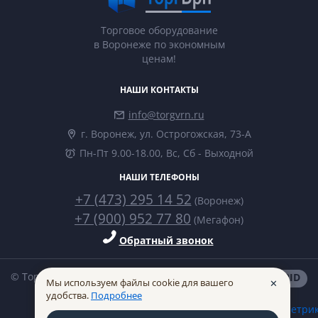
Торговое оборудование
в Воронеже по экономным
ценам!
НАШИ КОНТАКТЫ
info@torgvrn.ru
г. Воронеж, ул. Острогожская, 73-А
Пн-Пт 9.00-18.00, Вс, Сб - Выходной
НАШИ ТЕЛЕФОНЫ
+7 (473) 295 14 52
(Воронеж)
+7 (900) 952 77 80
(Мегафон)
Обратный звонок
© ТоргВрн 2014-2026
made in
INTRID
Мы используем файлы cookie для вашего
✕
удобства.
Подробнее