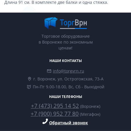
Длина 91 см. В комплекте две балки и одна стяжка.
Торговое оборудование
в Воронеже по экономным
ценам!
НАШИ КОНТАКТЫ
info@torgvrn.ru
г. Воронеж, ул. Острогожская, 73-А
Пн-Пт 9.00-18.00, Вс, Сб - Выходной
НАШИ ТЕЛЕФОНЫ
+7 (473) 295 14 52
(Воронеж)
+7 (900) 952 77 80
(Мегафон)
Обратный звонок