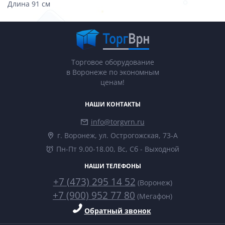
Длина 91 см
Торговое оборудование
в Воронеже по экономным
ценам!
НАШИ КОНТАКТЫ
info@torgvrn.ru
г. Воронеж, ул. Острогожская, 73-А
Пн-Пт 9.00-18.00, Вс, Сб - Выходной
НАШИ ТЕЛЕФОНЫ
+7 (473) 295 14 52
(Воронеж)
+7 (900) 952 77 80
(Мегафон)
Обратный звонок