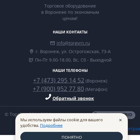
Торговое оборудование
в Воронеже по экономным
ценам!
НАШИ КОНТАКТЫ
info@torgvrn.ru
г. Воронеж, ул. Острогожская, 73-А
Пн-Пт 9.00-18.00, Вс, Сб - Выходной
НАШИ ТЕЛЕФОНЫ
+7 (473) 295 14 52
(Воронеж)
+7 (900) 952 77 80
(Мегафон)
Обратный звонок
© ТоргВрн 2014-2026
made in
INTRID
Мы используем файлы cookie для вашего
✕
удобства.
Подробнее
ПОНЯТНО